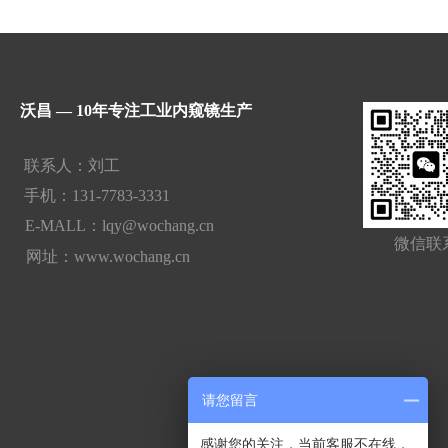
 沃昌 — 10年专注工业内窥镜生产
联系人：刘工  
手机：131-7783-3331
E-MALL：lqy@wochang.cn
微信联
网址：www.wochang.cn
请您留言
感谢您的关注，当前客服不在线，